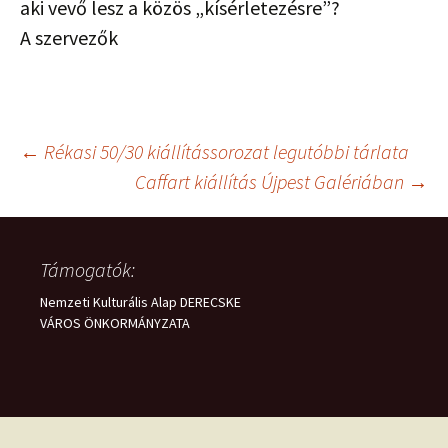
aki vevő lesz a közös „kísérletezésre”?
A szervezők
Bejegyzés
←
Rékasi 50/30 kiállítássorozat legutóbbi tárlata
Caffart kiállítás Újpest Galériában
→
navigáció
Támogatók:
Nemzeti Kulturális Alap DERECSKE
VÁROS ÖNKORMÁNYZATA