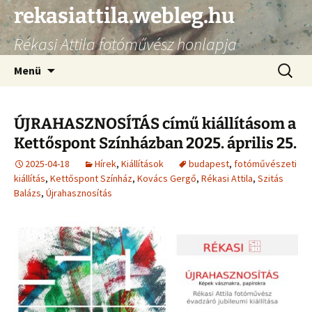
Ugrás
rekasiattila.webleg.hu
a
Rékasi Attila fotóművész honlapja
tartalomhoz
Keresés
Menü
ÚJRAHASZNOSÍTÁS című kiállításom a
Kettőspont Színházban 2025. április 25.
2025-04-18
Hírek
,
Kiállítások
budapest
,
fotóművészeti
kiállítás
,
Kettőspont Színház
,
Kovács Gergő
,
Rékasi Attila
,
Szitás
Balázs
,
Újrahasznosítás