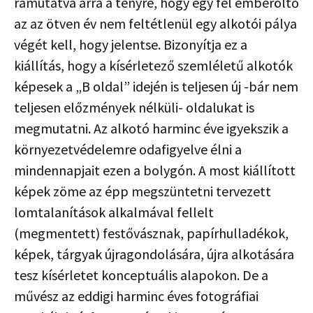
rámutatva arra a tényre, hogy egy fél emberöltő
az az ötven év nem feltétlenül egy alkotói pálya
végét kell, hogy jelentse. Bizonyítja ez a
kiállítás, hogy a kísérletező szemléletű alkotók
képesek a „B oldal” idején is teljesen új -bár nem
teljesen előzmények nélküli- oldalukat is
megmutatni. Az alkotó harminc éve igyekszik a
környezetvédelemre odafigyelve élni a
mindennapjait ezen a bolygón. A most kiállított
képek zöme az épp megszüntetni tervezett
lomtalanítások alkalmával fellelt
(megmentett) festővásznak, papírhulladékok,
képek, tárgyak újragondolására, újra alkotására
tesz kísérletet konceptuális alapokon. De a
művész az eddigi harminc éves fotográfiai