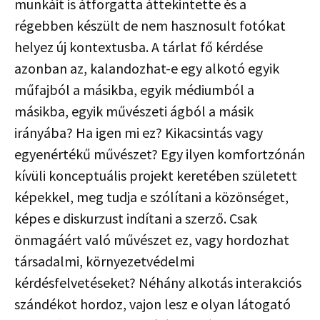
munkáit is átforgatta áttekintette és a
régebben készült de nem hasznosult fotókat
helyez új kontextusba. A tárlat fő kérdése
azonban az, kalandozhat-e egy alkotó egyik
műfajból a másikba, egyik médiumból a
másikba, egyik művészeti ágból a másik
irányába? Ha igen mi ez? Kikacsintás vagy
egyenértékű művészet? Egy ilyen komfortzónán
kívüli konceptuális projekt keretében született
képekkel, meg tudja e szólítani a közönséget,
képes e diskurzust indítani a szerző. Csak
önmagáért való művészet ez, vagy hordozhat
társadalmi, környezetvédelmi
kérdésfelvetéseket? Néhány alkotás interakciós
szándékot hordoz, vajon lesz e olyan látogató