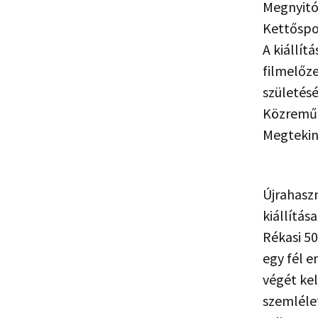
Megnyitó:
Kettőspo
A kiállít
filmelőze
születésé
Közreműk
Megtekin
Újrahaszn
kiállítás
Rékasi 50
egy fél e
végét kel
szemlélet