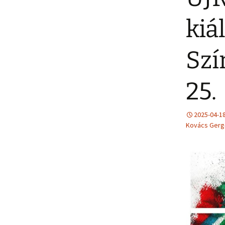
kiá
Szí
25.
2025-04-1
Kovács Gerg