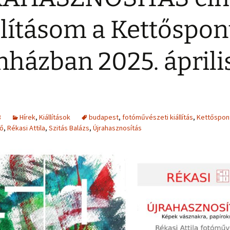
llításom a Kettőspon
nházban 2025. áprili
8
Hírek
,
Kiállítások
budapest
,
fotóművészeti kiállítás
,
Kettőspon
ő
,
Rékasi Attila
,
Szitás Balázs
,
Újrahasznosítás