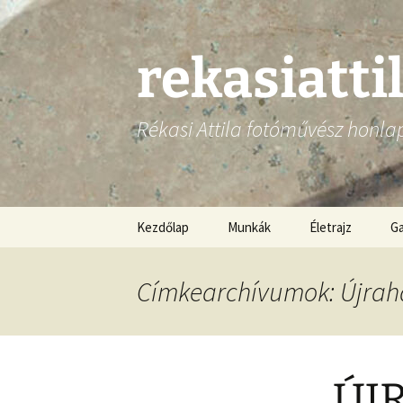
Ugrás
a
tartalomhoz
rekasiatti
Rékasi Attila fotóművész honla
Kezdőlap
Munkák
Életrajz
Ga
Címkearchívumok: Újrah
ÚJ