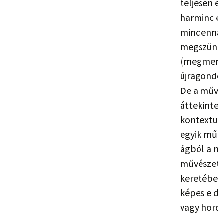
teljesen 
harminc é
mindenna
megszünt
(megment
újragondo
De a művé
áttekinte
kontextus
egyik mű
ágból a m
művészet
keretében
képes e d
vagy hor