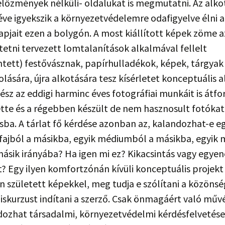
előzmények nélküli- oldalukat is megmutatni. Az alko
ve igyekszik a környezetvédelemre odafigyelve élni a
pjait ezen a bolygón. A most kiállított képek zöme 
etni tervezett lomtalanítások alkalmával fellelt
ett) festővásznak, papírhulladékok, képek, tárgyak
lására, újra alkotására tesz kísérletet konceptuális 
sz az eddigi harminc éves fotográfiai munkáit is átfo
tte és a régebben készült de nem hasznosult fotókat 
ba. A tárlat fő kérdése azonban az, kalandozhat-e e
fajból a másikba, egyik médiumból a másikba, egyik 
ásik irányába? Ha igen mi ez? Kikacsintás vagy egye
? Egy ilyen komfortzónán kívüli konceptuális projekt
 született képekkel, meg tudja e szólítani a közönsé
iskurzust indítani a szerző. Csak önmagáért való művé
dozhat társadalmi, környezetvédelmi kérdésfelvetés