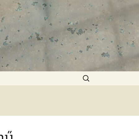
Keresés:
mű