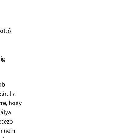
költő
ig
bb
zárul a
yre, hogy
pálya
letező
ár nem