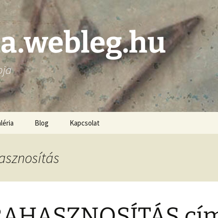
la.webleg.hu
pja
léria
Blog
Kapcsolat
asznosítás
RAHASZNOSÍTÁS cí