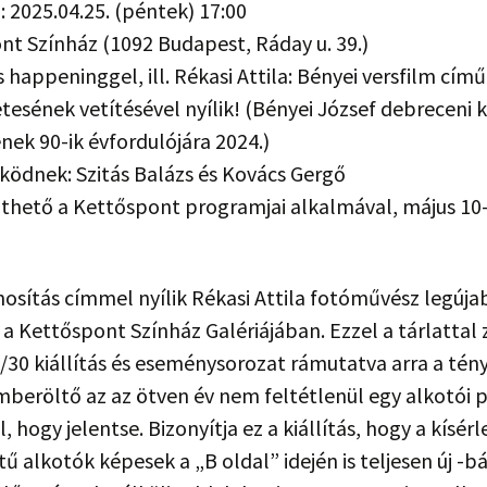
 2025.04.25. (péntek) 17:00
nt Színház (1092 Budapest, Ráday u. 39.)
ás happeninggel, ill. Rékasi Attila: Bényei versfilm című
tesének vetítésével nyílik! (Bényei József debreceni 
nek 90-ik évfordulójára 2024.)
ödnek: Szitás Balázs és Kovács Gergő
thető a Kettőspont programjai alkalmával, május 10-
osítás címmel nyílik Rékasi Attila fotóművész legúja
a a Kettőspont Színház Galériájában. Ezzel a tárlattal 
/30 kiállítás és eseménysorozat rámutatva arra a tén
mberöltő az az ötven év nem feltétlenül egy alkotói 
l, hogy jelentse. Bizonyítja ez a kiállítás, hogy a kísér
ű alkotók képesek a „B oldal” idején is teljesen új -b