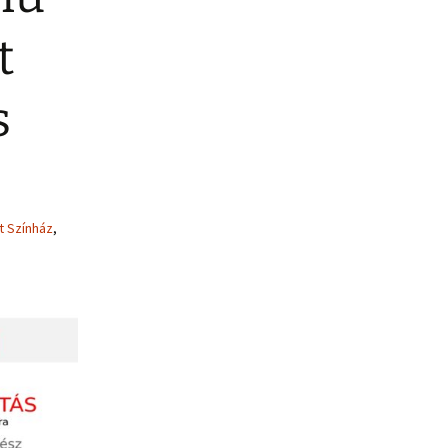
t
s
t Színház
,