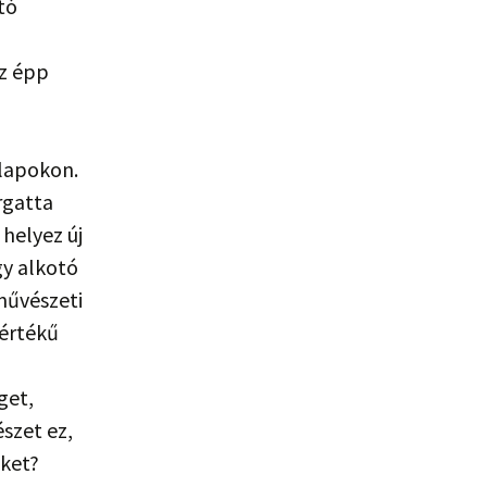
tó
az épp
alapokon.
rgatta
helyez új
gy alkotó
művészeti
nértékű
get,
szet ez,
eket?