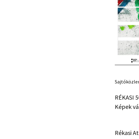
Sajtóközl
RÉKASI 
Képek vá
Rékasi At