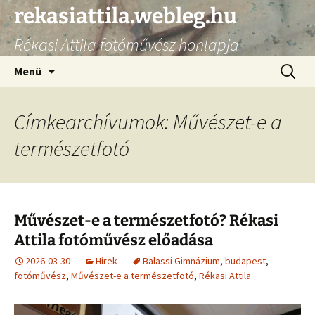
Ugrás
rekasiattila.webleg.hu
a
Rékasi Attila fotóművész honlapja
tartalomhoz
Keresés
Menü
Címkearchívumok: Művészet-e a
természetfotó
Művészet-e a természetfotó? Rékasi
Attila fotóművész előadása
2026-03-30
Hírek
Balassi Gimnázium
,
budapest
,
fotóművész
,
Művészet-e a természetfotó
,
Rékasi Attila