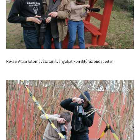
Rékasi Attila fotóművész tanítványokat korrektúráz budapesten