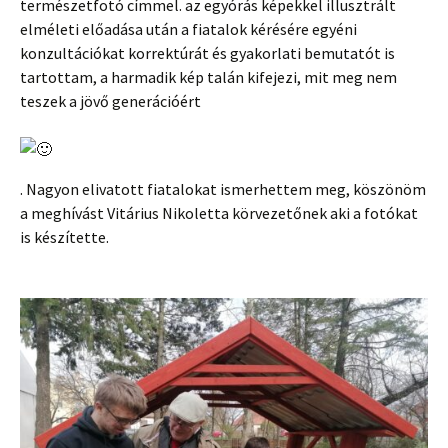
természetfotó címmel. az egyórás képekkel illusztrált
elméleti előadása után a fiatalok kérésére egyéni
konzultációkat korrektúrát és gyakorlati bemutatót is
tartottam, a harmadik kép talán kifejezi, mit meg nem
teszek a jövő generációért
. Nagyon elivatott fiatalokat ismerhettem meg, köszönöm
a meghívást Vitárius Nikoletta körvezetőnek aki a fotókat
is készítette.