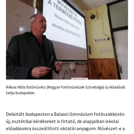
Rékasi Attila fotóművész (Magyar Fotóművészek Szövetsége) új előadását
tartja budapesten.
Debütált budapesten a Balassi Gimnázium fotószakkörén
új, esztétikai kérdéseket is firtató, de alapjaiban iskolai
előadásokra összeállított oktatói anyagom. Művészet-e a