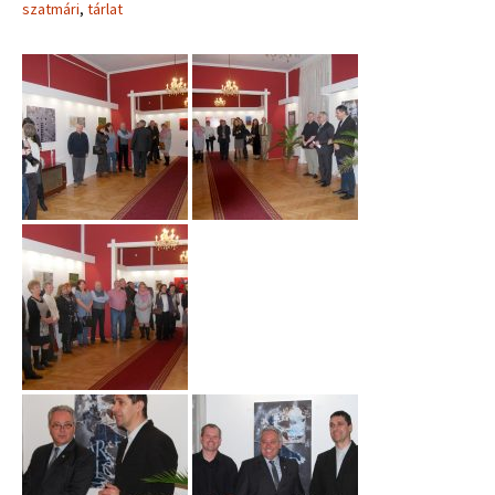
szatmári
,
tárlat