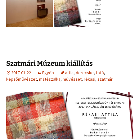
Szatmári Múzeum kiállítás
2017-01-22
Egyéb
attla
,
derecske
,
fotó
,
képzőművészet
,
mátészalka
,
művészet
,
rékasi
,
szatmár