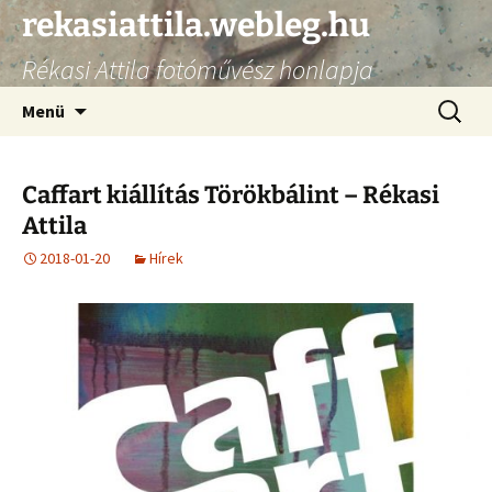
Ugrás
rekasiattila.webleg.hu
a
Rékasi Attila fotóművész honlapja
tartalomhoz
Keresés
Menü
Caffart kiállítás Törökbálint – Rékasi
Attila
2018-01-20
Hírek