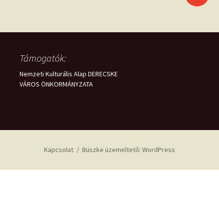
Támogatók:
Nemzeti Kulturális Alap DERECSKE
VÁROS ÖNKORMÁNYZATA
Kapcsolat
Büszke üzemeltető: WordPress