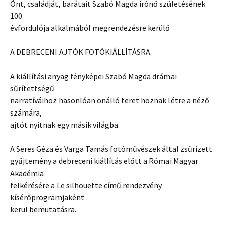
Önt, családját, barátait Szabó Magda írónő születésének
100.
évfordulója alkalmából megrendezésre kerülő
A DEBRECENI AJTÓK FOTÓKIÁLLÍTÁSRA.
A kiállítási anyag fényképei Szabó Magda drámai
sűrítettségű
narratíváihoz hasonlóan önálló teret hoznak létre a néző
számára,
ajtót nyitnak egy másik világba.
A Seres Géza és Varga Tamás fotóművészek által zsűrizett
gyűjtemény a debreceni kiállítás előtt a Római Magyar
Akadémia
felkérésére a Le silhouette című rendezvény
kísérőprogramjaként
kerül bemutatásra.