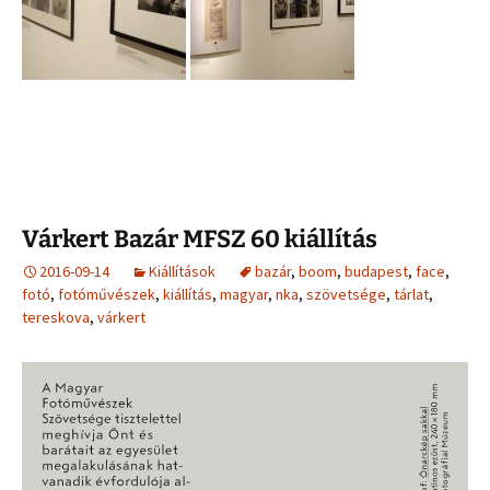
Várkert Bazár MFSZ 60 kiállítás
2016-09-14
Kiállítások
bazár
,
boom
,
budapest
,
face
,
fotó
,
fotóművészek
,
kiállítás
,
magyar
,
nka
,
szövetsége
,
tárlat
,
tereskova
,
várkert