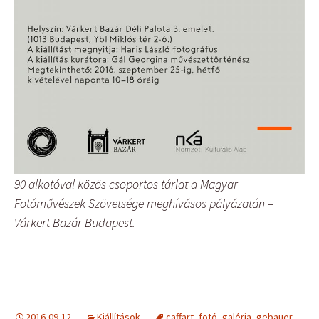
90 alkotóval közös csoportos tárlat a Magyar
Fotóművészek Szövetsége meghívásos pályázatán –
Várkert Bazár Budapest.
2016-09-12
Kiállítások
caffart
,
fotó
,
galéria
,
gebauer
,