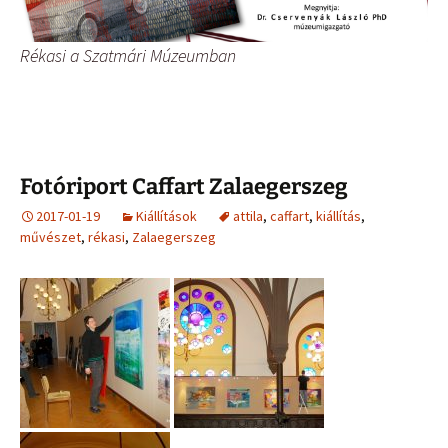
Rékasi a Szatmári Múzeumban
Fotóriport Caffart Zalaegerszeg
2017-01-19
Kiállítások
attila
,
caffart
,
kiállítás
,
művészet
,
rékasi
,
Zalaegerszeg