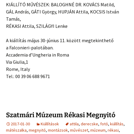
KIÁLLÍTÓ MŰVÉSZEK: BALOGHNÉ DR. KOVÁCS Matild,
GÁL András, GÁTI György, HUPJÁN Attila, KOCSIS István
Tamás,
RÉKASI Attila, SZILÁGYI Lenke
A kiállítás május 30-június 11. között megtekinthető
a Falconieri-palotában.
Accademia d’Ungheria in Roma
Via Giulia,1
Rome, Italy
Tel.: 00 39 06 688 9671
Szatmári Múzeum Rékasi Megnyitó
2017-01-30
Kiállítások
attila
,
derecske
,
fotó
,
kiállítás
,
mátészalka
,
megnyitó
,
montázsok
,
művészet
,
múzeum
,
rékasi
,