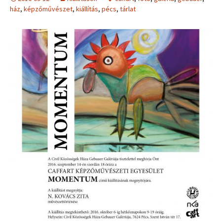
ház
,
képzőművészet
,
kiállítás
,
pécs
,
tárlat