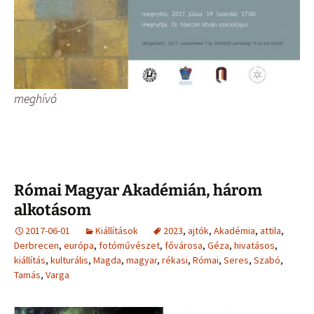
meghívó
Római Magyar Akadémián, három
alkotásom
2017-06-01
Kiállítások
2023
,
ajtók
,
Akadémia
,
attila
,
Derbrecen
,
európa
,
fotóművészet
,
fővárosa
,
Géza
,
hivatásos
,
kiállítás
,
kulturális
,
Magda
,
magyar
,
rékasi
,
Római
,
Seres
,
Szabó
,
Tamás
,
Varga