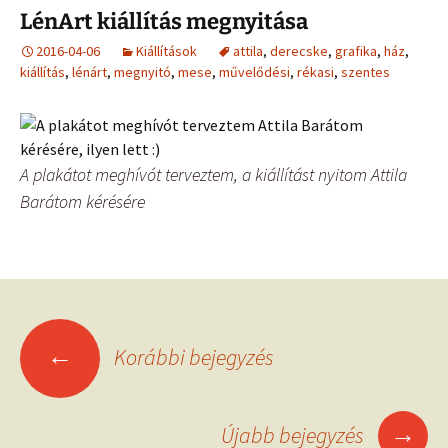
LénArt kiállítás megnyitása
2016-04-06
Kiállítások
attila
,
derecske
,
grafika
,
ház
,
kiállítás
,
lénárt
,
megnyitó
,
mese
,
művelődési
,
rékasi
,
szentes
A plakátot meghívót terveztem, a kiállítást nyitom Attila
Barátom kérésére
Bejegyzések
←
Korábbi bejegyzés
navigációja
→
Újabb bejegyzés