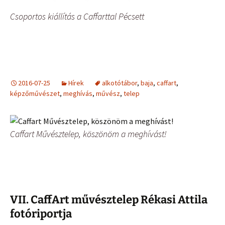
Csoportos kiállítás a Caffarttal Pécsett
2016-07-25
Hírek
alkotótábor
,
baja
,
caffart
,
képzőművészet
,
meghívás
,
művész
,
telep
Caffart Művésztelep, köszönöm a meghívást!
VII. CaffArt művésztelep Rékasi Attila
fotóriportja