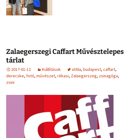
Zalaegerszegi Caffart Művésztelepes
tárlat
2017-01-12
Kiállítások
attila
,
budapest
,
caffart
,
derecske
,
fotó
,
művészet
,
rékasi
,
Zalaegerszeg
,
zsinagóga
,
zsini