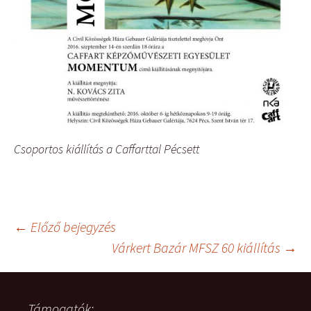
Csoportos kiállítás a Caffarttal Pécsett
Bejegyzés
←
Előző bejegyzés
Várkert Bazár MFSZ 60 kiállítás
→
navigáció
Támogatók: