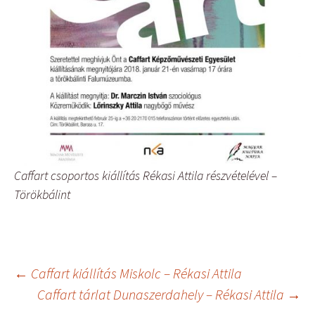
Caffart csoportos kiállítás Rékasi Attila részvételével –
Törökbálint
Bejegyzés
←
Caffart kiállítás Miskolc – Rékasi Attila
Caffart tárlat Dunaszerdahely – Rékasi Attila
→