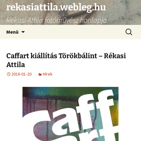
Ugrás
rekasiattila.webleg.hu
a
Rékasi Attila fotóművész honlapja
tartalomhoz
Keresés
Menü
Caffart kiállítás Törökbálint – Rékasi
Attila
2018-01-20
Hírek