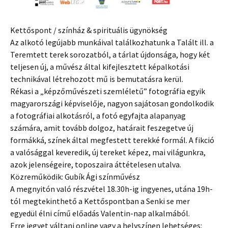
Kettőspont / színház & spirituális ügynökség
Az alkotó legújabb munkáival találkozhatunk a Talált ill. a
Teremtett terek sorozatból, a tárlat újdonsága, hogy két
teljesen új, a művész által kifejlesztett képalkotási
technikával létrehozott mű is bemutatásra kerül.
Rékasi a „képzőművészeti szemléletű” fotográfia egyik
magyarországi képviselője, nagyon sajátosan gondolkodik
a fotográfiai alkotásról, a fotó egyfajta alapanyag
számára, amit tovább dolgoz, határait feszegetve új
formákká, színek által megfestett terekké formál. A fikció
a valósággal keveredik, új tereket képez, mai világunkra,
azok jelenségeire, toposzaira áttételesen utalva.
Közreműködik: Gubík Ági színművész
A megnyitón való részvétel 18.30h-ig ingyenes, utána 19h-
tól megtekinthető a Kettőspontban a Senki se mer
egyedül élni című előadás Valentin-nap alkalmából.
Erre jegyet váltani online vagy a helyszínen lehetséges: