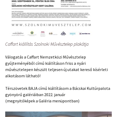
Caffart kiállítás Szolnoki Művésztelep plakátja
Válogatás a Caffart Nemzetközi Művésztelep
gyűjteményéből című kiállításon friss a nyári
művésztelepen készült teljesen új utakat kereső kísérleti
alkotásom látható!
Térszövetek BAJA című kiállításom a Bácskai Kultúrpalota
gyönyörű galériáiban 2022. január
(megnyitóképek a Galéria menüpontban)