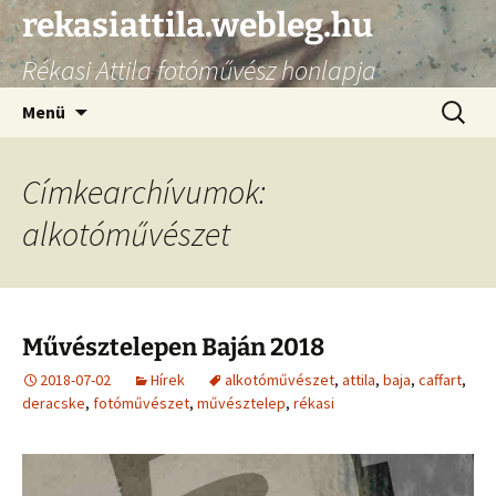
Ugrás
rekasiattila.webleg.hu
a
Rékasi Attila fotóművész honlapja
tartalomhoz
Keresés
Menü
Címkearchívumok:
alkotóművészet
Művésztelepen Baján 2018
2018-07-02
Hírek
alkotóművészet
,
attila
,
baja
,
caffart
,
deracske
,
fotóművészet
,
művésztelep
,
rékasi