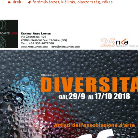
5
Hírek
fotóművészet
,
kiállítás
,
olaszország
,
rékasi