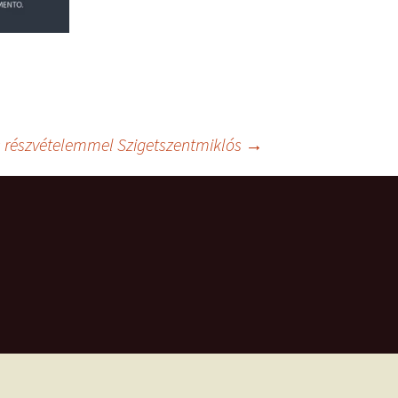
ás részvételemmel Szigetszentmiklós
→