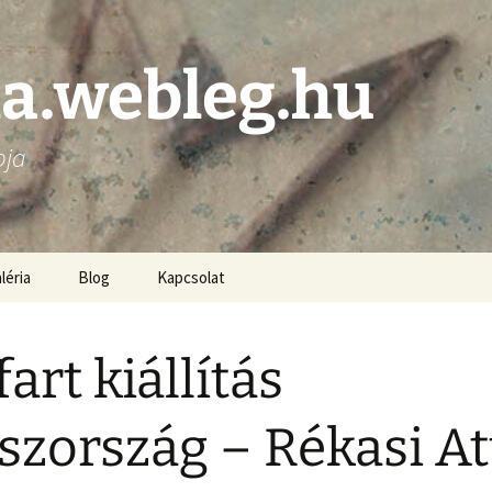
la.webleg.hu
pja
léria
Blog
Kapcsolat
fart kiállítás
szország – Rékasi At