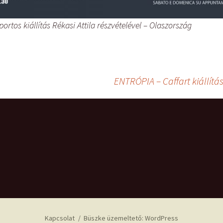
portos kiállítás Rékasi Attila részvételével – Olaszország
ENTRÓPIA – Caffart kiállít
Kapcsolat
Büszke üzemeltető: WordPress