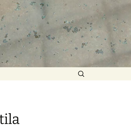
Keresés:
tila